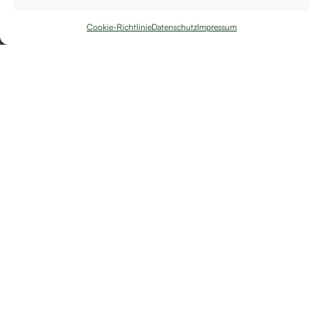
Cookie-Richtlinie
Datenschutz
Impressum
Ready To Grow Your Dream
Outdoor Space?
(123) 456-2602
Start Your Garden!
Green News In Your Inbox!
Subscribe To Get Fresh Gardening Tips, Eco Ideas, Seasonal